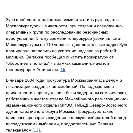
Зуев пообещал кардинально изменить стиль руководства
Моспрокуратурой - в частности, при создании следственно-
оперативных групп по расследованию резонансных
преступлений. К тому времени генпрокурор увеличил штат
Моспрокуратуры на 110 человек. Дополнительные кадры Зуев
планировал направить на усиление надзора за работой
милиции. Он также пообещал очистить прокуратуру от
"оборотней в погонах" - в рамках кампании, начатой
генпрокурором Устиновым [
15
].
В январе 2004 года прокуратура Москвы занялась делом о
легализации краденых автомобилей. По подозрению в
причастности к преступлению были задержаны семь человек,
работавших в шестом отделе Межрайонного регистрационно-
экзаменационного отдела (МРЭО) ГИБДД Северо-Восточного
административного округа Москвы. Прокуратуре также
пришлось проверить сведения о подкупе избирателей перед
президентскими выборами, предоставленные Первым
телеканалом [
12
].