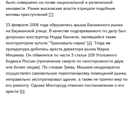
было совершено на почве национальной и религиозной
ненависти. Ранее московские власти отрицали подобные
мотивы преступлений [
7
].
23 февраля 2006 года обрушилась крыша Басманного рынка
на Бауманской улице. В качестве подозреваемого по делу был
допрошен конструктор Нодар Канчели, являвшийся также
конструктором купола "Трансвааль-парка" [
4
]. Тогда же
прокуратура добилась ареста директора рынка Марка
Мишиева. Он обвинялся по части 3 статьи 109 Уголовного
Кодекса России (причинение смерти по неосторожности двум
или более лицам). По словам Зуева, Мишиев неоднократно
осуществлял самовольную перепланировку помещений рынка,
неправильно эксплуатировал здание, а также не принял мер по
его ремонту. Однако Мосгорсуд отменил постановление о его
аресте [
6
].