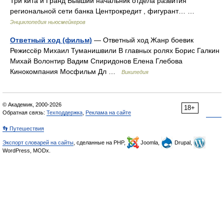
Три кита и Гранд Бывший начальник отдела развития
региональной сети банка Центрокредит , фигурант… …
Энциклопедия ньюсмейкеров
Ответный ход (фильм)
— Ответный ход Жанр боевик
Режиссёр Михаил Туманишвили В главных ролях Борис Галкин
Михай Волонтир Вадим Спиридонов Елена Глебова
Кинокомпания Мосфильм Дл …
Википедия
© Академик, 2000-2026
18+
Обратная связь:
Техподдержка
,
Реклама на сайте
👣 Путешествия
Экспорт словарей на сайты
, сделанные на PHP,
Joomla,
Drupal,
WordPress, MODx.