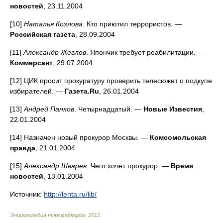
новостей
, 23.11.2004
[10]
Наталья Козлова
. Кто приютил террористов. —
Российская газета
, 28.09.2004
[11]
Александр Жеглов
. Япончик требует реабилитации. —
Коммерсант
, 29.07.2004
[12] ЦИК просит прокуратуру проверить телесюжет о подкупе
избирателей. —
Газета.Ru
, 26.01.2004
[13]
Андрей Панков
. Четырнадцатый. —
Новые Известия
,
22.01.2004
[14] Назначен новый прокурор Москвы. —
Комсомольская
правда
, 21.01.2004
[15]
Александр Шварев
. Чего хочет прокурор. —
Время
новостей
, 13.01.2004
Источник:
http://lenta.ru/lib/
Энциклопедия ньюсмейкеров
.
2012
.